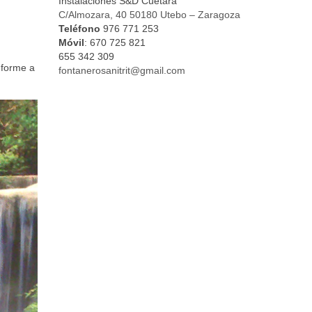
Instalaciones S&D Cuétara
C/Almozara, 40 50180 Utebo – Zaragoza
Teléfono
976 771 253
Móvil
: 670 725 821
655 342 309
nforme a
fontanerosanitrit@gmail.com