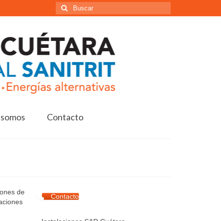
Buscar
por:
 somos
Contacto
iones de
Contacto
laciones