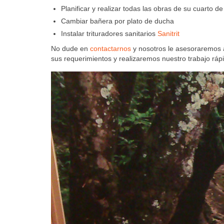
Planificar y realizar todas las obras de su cuarto d
Cambiar bañera por plato de ducha
Instalar trituradores sanitarios
Sanitrit
No dude en
contactarnos
y nosotros le asesoraremos 
sus requerimientos y realizaremos nuestro trabajo ráp